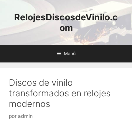
Saltar
al
RelojesDiscosdeVinilo.c
contenido
om
Menú
Discos de vinilo
transformados en relojes
modernos
por
admin